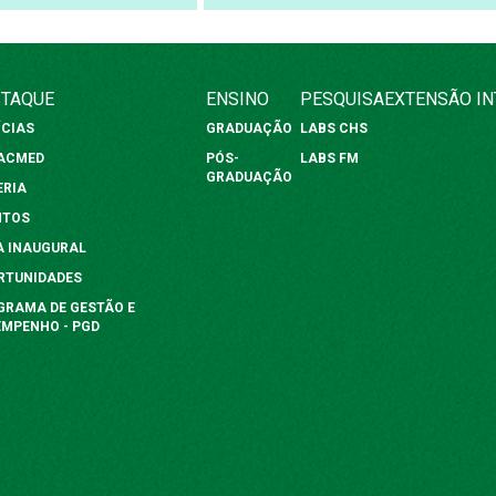
TAQUE
ENSINO
PESQUISA
EXTENSÃO
I
ÍCIAS
GRADUAÇÃO
LABS CHS
FACMED
PÓS-
LABS FM
GRADUAÇÃO
ERIA
NTOS
A INAUGURAL
RTUNIDADES
GRAMA DE GESTÃO E
EMPENHO - PGD