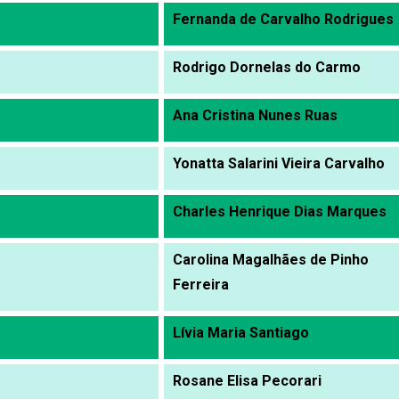
Fernanda de Carvalho Rodrigues
Rodrigo Dornelas do Carmo
Ana Cristina Nunes Ruas
Yonatta Salarini Vieira Carvalho
Charles Henrique Dias Marques
Carolina Magalhães de Pinho
Ferreira
Lívia Maria Santiago
Rosane Elisa Pecorari