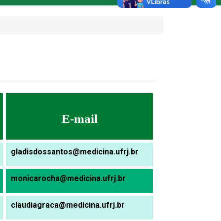
E-mail
gladisdossantos@medicina.ufrj.br
monicarocha@medicina.ufrj.br
claudiagraca@medicina.ufrj.br