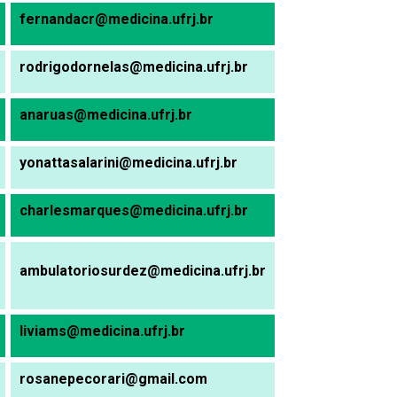
fernandacr@medicina.ufrj.br
rodrigodornelas@medicina.ufrj.br
anaruas@medicina.ufrj.br
yonattasalarini@medicina.ufrj.br
charlesmarques@medicina.ufrj.br
ambulatoriosurdez@medicina.ufrj.br
liviams@medicina.ufrj.br
rosanepecorari@gmail.com