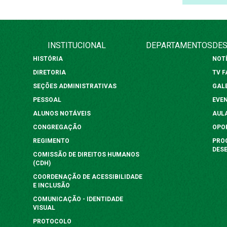
INSTITUCIONAL
DEPARTAMENTOS
DES
HISTÓRIA
NOT
DIRETORIA
TV 
SEÇÕES ADMINISTRATIVAS
GAL
PESSOAL
EVE
ALUNOS NOTÁVEIS
AUL
CONGREGAÇÃO
OPO
REGIMENTO
PRO
DES
COMISSÃO DE DIREITOS HUMANOS
(CDH)
COORDENAÇÃO DE ACESSIBILIDADE
E INCLUSÃO
COMUNICAÇÃO - IDENTIDADE
VISUAL
PROTOCOLO