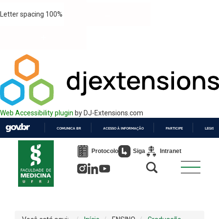
Letter spacing
100
%
Web Accessibility plugin
by DJ-Extensions.com
COMUNICA BR
ACESSO À INFORMAÇÃO
PARTICIPE
LEGISL
IR
PARA
Protocolo
Siga
Intranet
O
CONTEÚDO