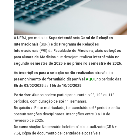
A
UFRJ
, por meio da
Superintendência Geral de Relações
Internacionais
(SGRI) e do
Programa de Relações
Internacionais
(PRI) da
Faculdade de Medicina
, abriu
seleções
para alunos de Medicina
que desejam realizar
intercâmbio no
segundo semestre de 2025 e no primeiro semestre de 2026.
As
inscrições para a seleção serão realizadas
através do
preenchimento do formulário disponível
AQUI
,
no período das
8h
de
03/02/2025
às
16h
de
10/02/2025.
Períodos:
Alunos podem participar durante o 9º, 10º ou 11º
períodos, com duração de até 11 semanas.
Requisitos:
Estar matriculado, ter concluído o 6º período e não
possuir sanções disciplinares. Inscrições entre 3 a 10 de
fevereiro de 2025.
Documentação:
Necessário boletim oficial atualizado (CRA ≥
7,5), cópia de documento de identidade e possíveis