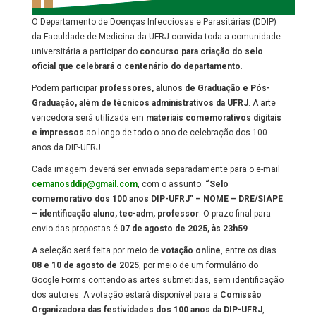
O Departamento de Doenças Infecciosas e Parasitárias (DDIP)
da Faculdade de Medicina da UFRJ convida toda a comunidade
universitária a participar do
concurso para criação do selo
oficial que celebrará o centenário do departamento
.
Podem participar
professores, alunos de Graduação e Pós-
Graduação, além de técnicos administrativos da UFRJ
. A arte
vencedora será utilizada em
materiais comemorativos digitais
e impressos
ao longo de todo o ano de celebração dos 100
anos da DIP-UFRJ.
Cada imagem deverá ser enviada separadamente para o e-mail
cemanosddip@gmail.com
, com o assunto:
“Selo
comemorativo dos 100 anos DIP-UFRJ” – NOME – DRE/SIAPE
– identificação aluno, tec-adm, professor
. O prazo final para
envio das propostas é
07 de agosto de 2025, às 23h59
.
A seleção será feita por meio de
votação online
, entre os dias
08 e 10 de agosto de 2025
, por meio de um formulário do
Google Forms contendo as artes submetidas, sem identificação
dos autores. A votação estará disponível para a
Comissão
Organizadora das festividades dos 100 anos da DIP-UFRJ
,