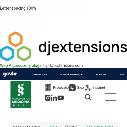
Letter spacing
100
%
Web Accessibility plugin
by DJ-Extensions.com
COMUNICA BR
ACESSO À INFORMAÇÃO
PARTICIPE
LEGISL
IR
PARA
Protocolo
Siga
Intranet
O
CONTEÚDO