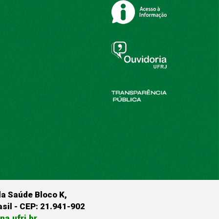
da Saúde Bloco K,
rasil - CEP: 21.941-902
a.ufrj.br