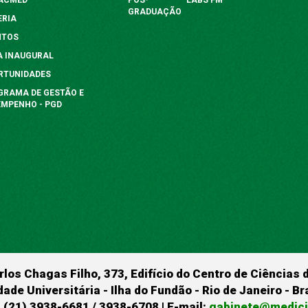
GRADUAÇÃO
ERIA
NTOS
A INAUGURAL
RTUNIDADES
GRAMA DE GESTÃO E
EMPENHO - PGD
rlos Chagas Filho, 373, Edifício do Centro de Ciências 
dade Universitária - Ilha do Fundão - Rio de Janeiro - B
 (21) 3938-6681 / 3938-6708 | E-mail:
gabinete@medicin