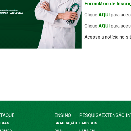
Formulário de Inscri
Clique
AQUI
para aces
Clique
AQUI
para aces
Acesse a notícia no si
TAQUE
ENSINO
PESQUISA
EXTENSÃO
I
ÍCIAS
GRADUAÇÃO
LABS CHS
FACMED
PÓS-
LABS FM