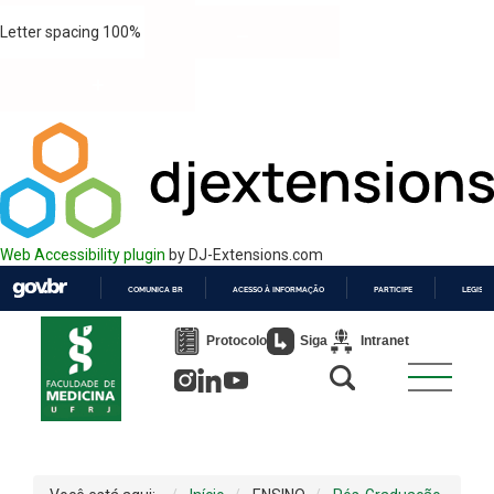
Letter spacing
100
%
Web Accessibility plugin
by DJ-Extensions.com
COMUNICA BR
ACESSO À INFORMAÇÃO
PARTICIPE
LEGISL
IR
PARA
Protocolo
Siga
Intranet
O
CONTEÚDO