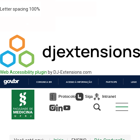
Letter spacing
100
%
Web Accessibility plugin
by DJ-Extensions.com
COMUNICA BR
ACESSO À INFORMAÇÃO
PARTICIPE
LEGISL
IR
PARA
Protocolo
Siga
Intranet
O
CONTEÚDO