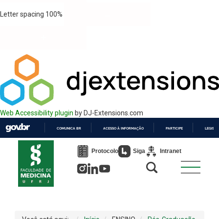
Letter spacing
100
%
Web Accessibility plugin
by DJ-Extensions.com
COMUNICA BR
ACESSO À INFORMAÇÃO
PARTICIPE
LEGISL
IR
PARA
Protocolo
Siga
Intranet
O
CONTEÚDO