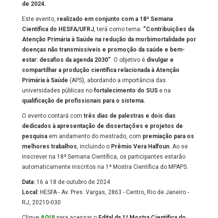
de 2024.
Este evento,
realizado em conjunto com a 18ª Semana
Científica do HESFA/UFRJ
, terá como tema:
“Contribuições da
Atenção Primária à Saúde na redução da morbimortalidade por
doenças não transmissíveis e promoção da saúde e bem-
estar: desafios da agenda 2030”
. O objetivo é
divulgar e
compartilhar a produção científica relacionada à Atenção
Primária à Saúde
(APS), abordando a importância das
universidades públicas no
fortalecimento do
SUS
e na
qualificação de profissionais para o sistema.
O evento contará com
três dias de palestras e dois dias
dedicados à apresentação de dissertações e projetos de
pesquisa
em andamento do mestrado, com
premiação para os
melhores trabalhos
, incluindo o
Prêmio Vera Halfoun
. Ao se
inscrever na 18ª Semana Científica, os participantes estarão
automaticamente inscritos na 1ª Mostra Científica do MPAPS.
Data:
16 a 18 de outubro de 2024
Local:
HESFA - Av. Pres. Vargas, 2863 - Centro, Rio de Janeiro -
RJ, 20210-030
Clique
AQUI
para acessar o
Edital da 1ª Mostra Científica do