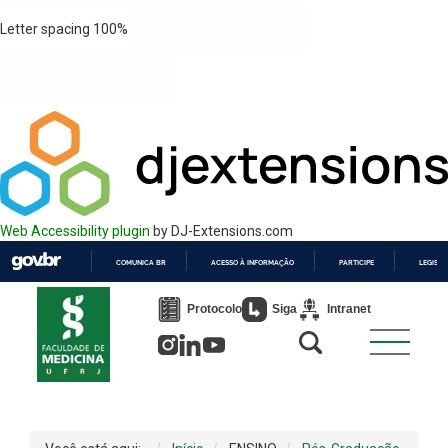
Letter spacing
100
%
Web Accessibility plugin
by DJ-Extensions.com
COMUNICA BR
ACESSO À INFORMAÇÃO
PARTICIPE
LEGISL
IR
PARA
Protocolo
Siga
Intranet
O
CONTEÚDO