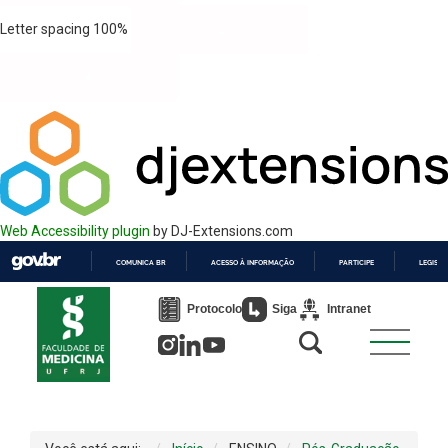
Letter spacing
100
%
Web Accessibility plugin
by DJ-Extensions.com
COMUNICA BR
ACESSO À INFORMAÇÃO
PARTICIPE
LEGISL
IR
PARA
Protocolo
Siga
Intranet
O
CONTEÚDO