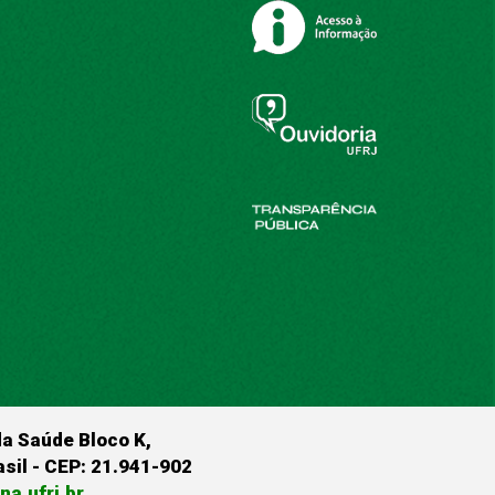
da Saúde Bloco K,
rasil - CEP: 21.941-902
a.ufrj.br