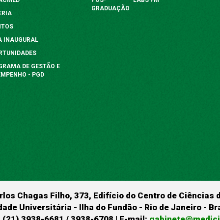
GRADUAÇÃO
ERIA
NTOS
A INAUGURAL
RTUNIDADES
GRAMA DE GESTÃO E
EMPENHO - PGD
rlos Chagas Filho, 373, Edifício do Centro de Ciências 
dade Universitária - Ilha do Fundão - Rio de Janeiro - B
 (21) 3938-6681 / 3938-6708 | E-mail:
gabinete@medicin