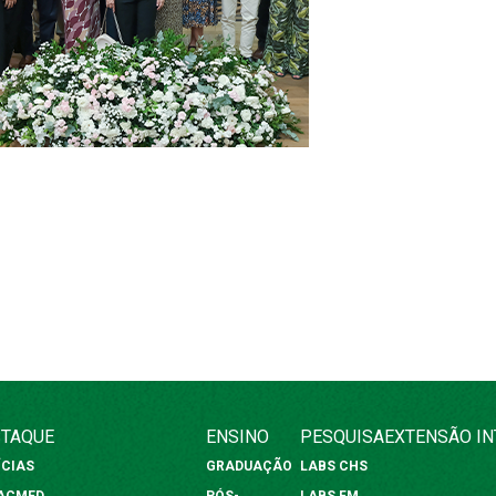
TAQUE
ENSINO
PESQUISA
EXTENSÃO
I
ÍCIAS
GRADUAÇÃO
LABS CHS
FACMED
PÓS-
LABS FM