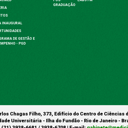
GRADUAÇÃO
ERIA
NTOS
A INAUGURAL
RTUNIDADES
GRAMA DE GESTÃO E
EMPENHO - PGD
rlos Chagas Filho, 373, Edifício do Centro de Ciências 
dade Universitária - Ilha do Fundão - Rio de Janeiro - B
 (21) 3938-6681 / 3938-6708 | E-mail:
gabinete@medicin