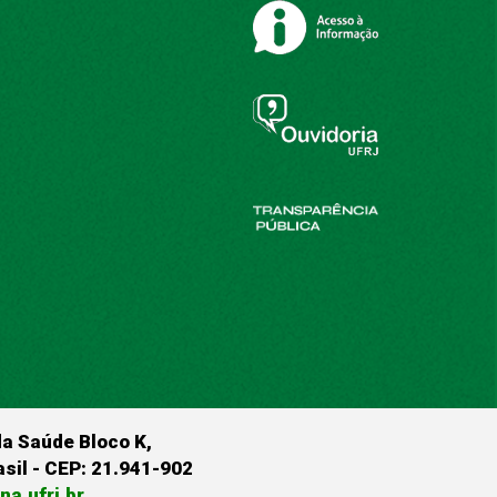
da Saúde Bloco K,
rasil - CEP: 21.941-902
a.ufrj.br