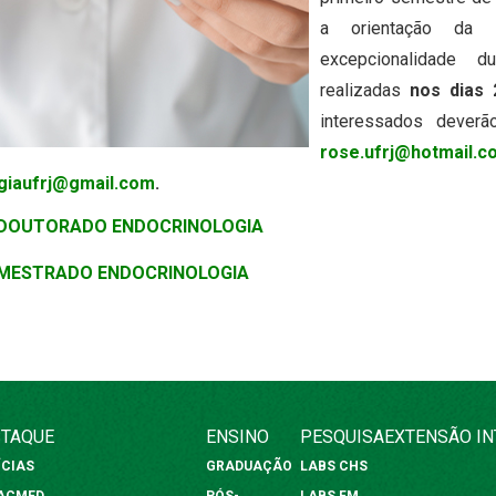
a orientação da 
excepcionalidade 
realizadas
nos dias 
interessados deverã
rose.ufrj@hotmail.c
giaufrj@gmail.com
.
 DOUTORADO ENDOCRINOLOGIA
 MESTRADO ENDOCRINOLOGIA
TAQUE
ENSINO
PESQUISA
EXTENSÃO
I
ÍCIAS
GRADUAÇÃO
LABS CHS
FACMED
PÓS-
LABS FM