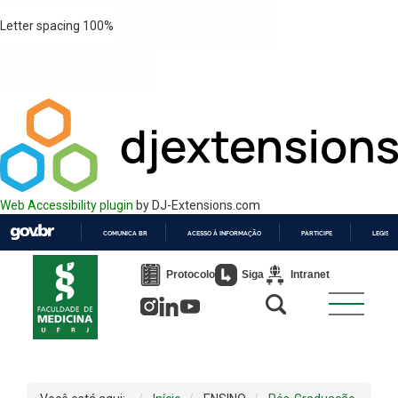
Letter spacing
100
%
Web Accessibility plugin
by DJ-Extensions.com
COMUNICA BR
ACESSO À INFORMAÇÃO
PARTICIPE
LEGISL
IR
PARA
Protocolo
Siga
Intranet
O
CONTEÚDO