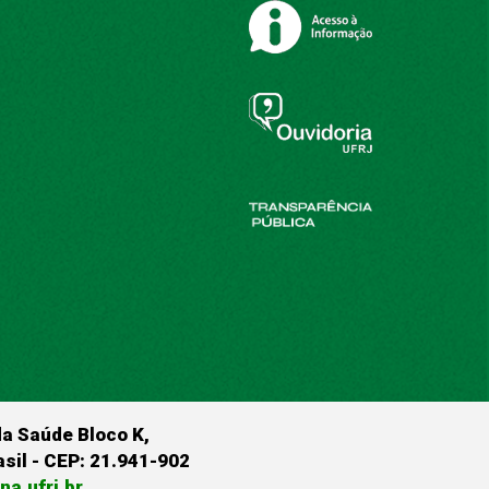
da Saúde Bloco K,
rasil - CEP: 21.941-902
a.ufrj.br