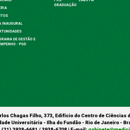
GRADUAÇÃO
ERIA
NTOS
A INAUGURAL
RTUNIDADES
GRAMA DE GESTÃO E
EMPENHO - PGD
rlos Chagas Filho, 373, Edifício do Centro de Ciências 
dade Universitária - Ilha do Fundão - Rio de Janeiro - B
 (21) 3938-6681 / 3938-6708 | E-mail:
gabinete@medicin