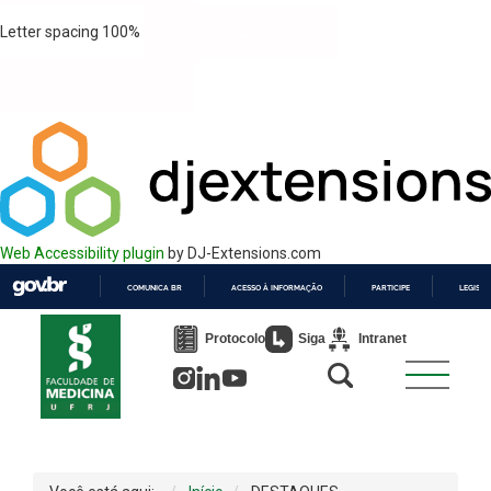
Letter spacing
100
%
Web Accessibility plugin
by DJ-Extensions.com
COMUNICA BR
ACESSO À INFORMAÇÃO
PARTICIPE
LEGISL
IR
PARA
Protocolo
Siga
Intranet
O
CONTEÚDO