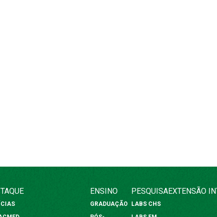
TAQUE
ENSINO
PESQUISA
EXTENSÃO
I
ÍCIAS
GRADUAÇÃO
LABS CHS
FACMED
PÓS-
LABS FM