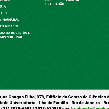
GRADUAÇÃO
ERIA
NTOS
A INAUGURAL
RTUNIDADES
GRAMA DE GESTÃO E
EMPENHO - PGD
rlos Chagas Filho, 373, Edifício do Centro de Ciências 
dade Universitária - Ilha do Fundão - Rio de Janeiro - B
 (21) 3938-6681 / 3938-6708 | E-mail:
gabinete@medicin