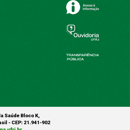
da Saúde Bloco K,
rasil - CEP: 21.941-902
a.ufrj.br