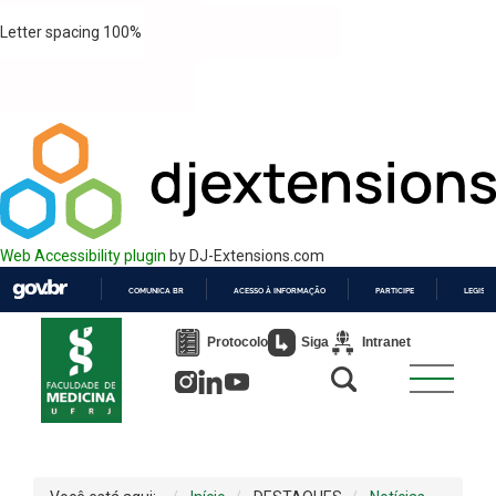
Letter spacing
100
%
Web Accessibility plugin
by DJ-Extensions.com
COMUNICA BR
ACESSO À INFORMAÇÃO
PARTICIPE
LEGISL
IR
PARA
Protocolo
Siga
Intranet
O
CONTEÚDO