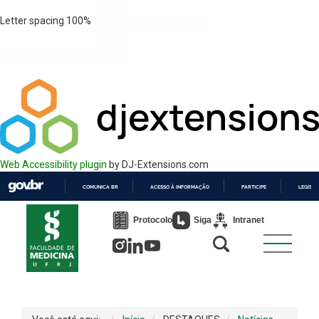
Letter spacing
100
%
Web Accessibility plugin
by DJ-Extensions.com
COMUNICA BR
ACESSO À INFORMAÇÃO
PARTICIPE
LEGISL
IR
PARA
Protocolo
Siga
Intranet
O
CONTEÚDO