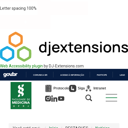
Letter spacing
100
%
Web Accessibility plugin
by DJ-Extensions.com
COMUNICA BR
ACESSO À INFORMAÇÃO
PARTICIPE
LEGISL
IR
PARA
Protocolo
Siga
Intranet
O
CONTEÚDO