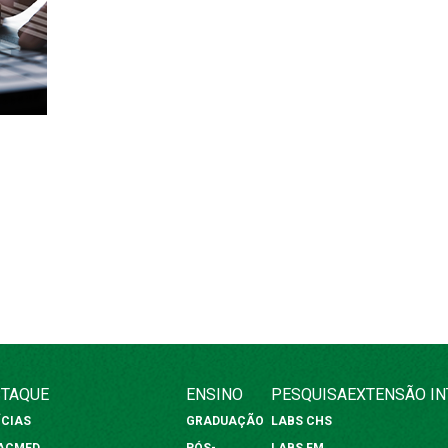
TAQUE
ENSINO
PESQUISA
EXTENSÃO
I
ÍCIAS
GRADUAÇÃO
LABS CHS
FACMED
PÓS-
LABS FM