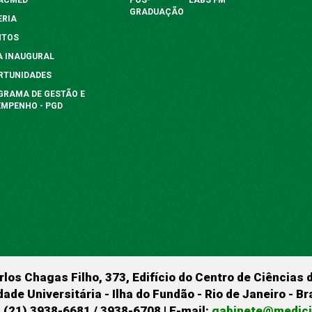
GRADUAÇÃO
ERIA
NTOS
A INAUGURAL
RTUNIDADES
GRAMA DE GESTÃO E
EMPENHO - PGD
rlos Chagas Filho, 373, Edifício do Centro de Ciências 
dade Universitária - Ilha do Fundão - Rio de Janeiro - B
 (21) 3938-6681 / 3938-6708 | E-mail:
gabinete@medicin