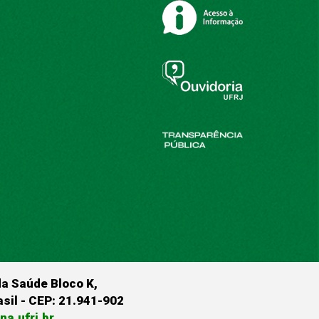
da Saúde Bloco K,
rasil - CEP: 21.941-902
a.ufrj.br