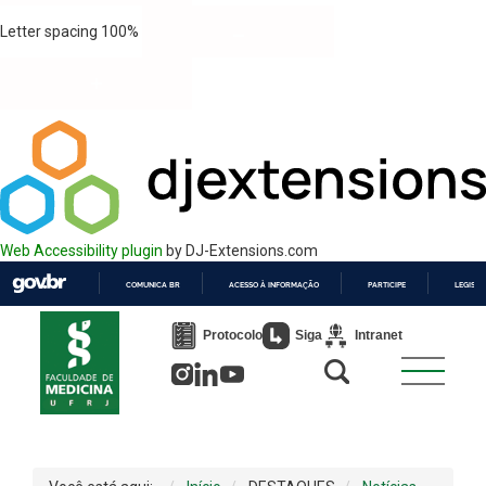
Letter spacing
100
%
Web Accessibility plugin
by DJ-Extensions.com
COMUNICA BR
ACESSO À INFORMAÇÃO
PARTICIPE
LEGISL
IR
PARA
Protocolo
Siga
Intranet
O
CONTEÚDO