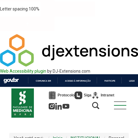
Letter spacing
100
%
Web Accessibility plugin
by DJ-Extensions.com
COMUNICA BR
ACESSO À INFORMAÇÃO
PARTICIPE
LEGISL
IR
PARA
Protocolo
Siga
Intranet
O
CONTEÚDO