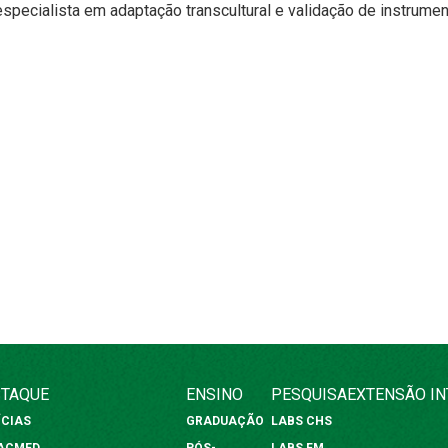
specialista em adaptação transcultural e validação de instrume
TAQUE
ENSINO
PESQUISA
EXTENSÃO
I
ÍCIAS
GRADUAÇÃO
LABS CHS
FACMED
PÓS-
LABS FM