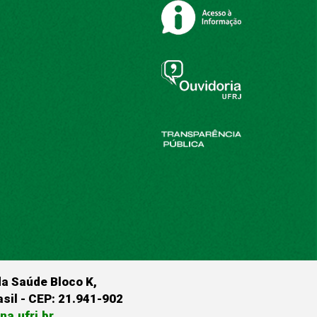
da Saúde Bloco K,
rasil - CEP: 21.941-902
a.ufrj.br