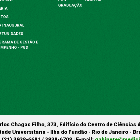
GRADUAÇÃO
ERIA
NTOS
A INAUGURAL
RTUNIDADES
GRAMA DE GESTÃO E
EMPENHO - PGD
rlos Chagas Filho, 373, Edifício do Centro de Ciências 
dade Universitária - Ilha do Fundão - Rio de Janeiro - B
 (21) 3938-6681 / 3938-6708 | E-mail:
gabinete@medicin