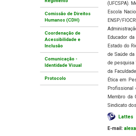
Regimento
(UFCSPA). Me
Escola Nacio
Comissão de Direitos
Humanos (CDH)
ENSP/FIOCR
Administraçã
Coordenação de
Educador da
Acessibilidade e
Estado do Ri
Inclusão
de Saúde da 
Comunicação -
de pesquisa 
Identidade Visual
da Faculdad
Protocolo
Ética em Pes
Profissional
Membro da C
Sindicato do
Lattes
E-mail:
alex