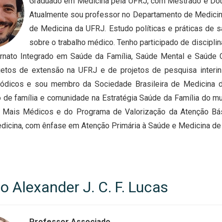
Graduado em Medicina pela UFRJ, com Mestrado e Dou
Atualmente sou professor no Departamento de Medicin
de Medicina da UFRJ. Estudo políticas e práticas de 
sobre o trabalho médico. Tenho participado de discipli
ternato Integrado em Saúde da Família, Saúde Mental e Saúde 
jetos de extensão na UFRJ e de projetos de pesquisa interins
iódicos e sou membro da Sociedade Brasileira de Medicina d
de família e comunidade na Estratégia Saúde da Família do mu
 Mais Médicos e do Programa de Valorização da Atenção Bás
edicina, com ênfase em Atenção Primária à Saúde e Medicina de
o Alexander J. C. F. Lucas
Professor Associado