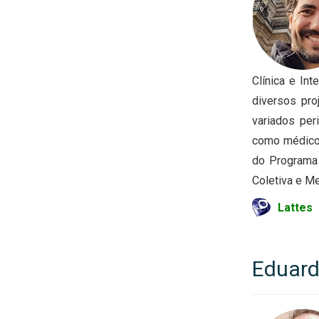
Clínica e In
diversos pro
variados per
como médico 
do Programa
Coletiva e M
Lattes
Eduard