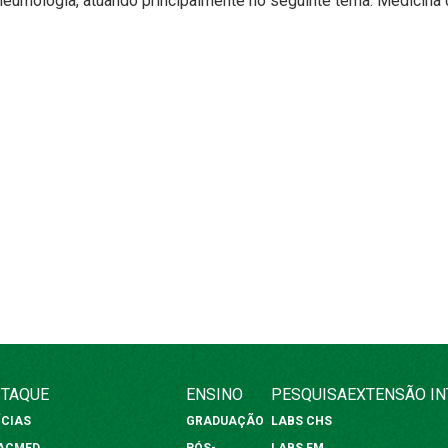
neumologia, atuando principalmente no seguinte tema: Medicina 
TAQUE
ENSINO
PESQUISA
EXTENSÃO
I
ÍCIAS
GRADUAÇÃO
LABS CHS
FACMED
PÓS-
LABS FM