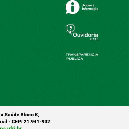
da Saúde Bloco K,
rasil - CEP: 21.941-902
a.ufrj.br