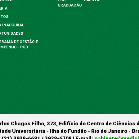
GRADUAÇÃO
ERIA
NTOS
A INAUGURAL
RTUNIDADES
GRAMA DE GESTÃO E
EMPENHO - PGD
rlos Chagas Filho, 373, Edifício do Centro de Ciências 
dade Universitária - Ilha do Fundão - Rio de Janeiro - B
 (21) 3938-6681 / 3938-6708 | E-mail:
gabinete@medicin