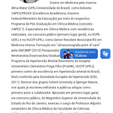
Doutor em Medicina pela mesma
Alma Mater (UFRJ-Universidade do Brasil), como bolsista
CAPES/PROEX (Excelência Acadêmica, Governo
Federal/Ministério da Educação) por meio do respectivo
Programa de Pós Graduação em Clínica Médica (conceito
CAPES 7). Especialista em Clínica Médica com residências
realizadas, via concurso público (primeiro lugar geral), no HUPE-
UERJ e no HUCFF-UFRJ, como Senior Resident Associate/R3 em
Medicina Interna. Formação em ''ultrassonografia point of care''
pela UNICAMP (2016).Pesquisador e orientador de
Mestrandos/Doutorandos/Graduandos (PINC) vinculado ao
Programa de Hipertensão Arterial Resistente do Hospital
Universitário Clementino Fraga Filho (ProHArt, HUCFF-UFRJ),
primeiro centro de excelência em hipertensão arterial do Brasil,
título conferido pela Sociedade Européia de Hipertensão (ESH,
2011). Revisor dos grupos Oxford University e Springer Nature,
nos quais já escreveu editoriais e publicou artigos como
primeiro autor e colaborador. Aprovado em primeiro lugar geral,
via concurso público, do Magistério Superior da Universidade do
Estado do Rio de Janeiro, exerceu o cargo de Professor Adjunto
estatutário de Clínica Médica da Faculdade de Ciências