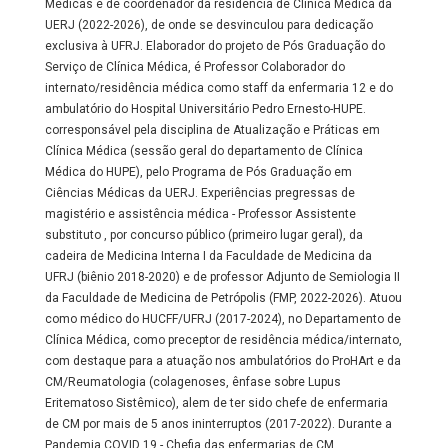
Médicas e de coordenador da residência de Clínica Médica da
UERJ (2022-2026), de onde se desvinculou para dedicação
exclusiva à UFRJ. Elaborador do projeto de Pós Graduação do
Serviço de Clínica Médica, é Professor Colaborador do
internato/residência médica como staff da enfermaria 12 e do
ambulatório do Hospital Universitário Pedro Ernesto-HUPE.
corresponsável pela disciplina de Atualização e Práticas em
Clínica Médica (sessão geral do departamento de Clínica
Médica do HUPE), pelo Programa de Pós Graduação em
Ciências Médicas da UERJ. Experiências pregressas de
magistério e assistência médica - Professor Assistente
substituto , por concurso público (primeiro lugar geral), da
cadeira de Medicina Interna I da Faculdade de Medicina da
UFRJ (biênio 2018-2020) e de professor Adjunto de Semiologia II
da Faculdade de Medicina de Petrópolis (FMP, 2022-2026). Atuou
como médico do HUCFF/UFRJ (2017-2024), no Departamento de
Clínica Médica, como preceptor de residência médica/internato,
com destaque para a atuação nos ambulatórios do ProHArt e da
CM/Reumatologia (colagenoses, ênfase sobre Lupus
Eritematoso Sistêmico), alem de ter sido chefe de enfermaria
de CM por mais de 5 anos ininterruptos (2017-2022). Durante a
Pandemia COVID 19 - Chefia das enfermarias de CM,