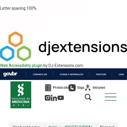
Letter spacing
100
%
Web Accessibility plugin
by DJ-Extensions.com
COMUNICA BR
ACESSO À INFORMAÇÃO
PARTICIPE
LEGISL
IR
PARA
Protocolo
Siga
Intranet
O
CONTEÚDO