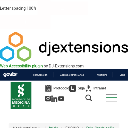
Letter spacing
100
%
Web Accessibility plugin
by DJ-Extensions.com
COMUNICA BR
ACESSO À INFORMAÇÃO
PARTICIPE
LEGISL
IR
PARA
Protocolo
Siga
Intranet
O
CONTEÚDO