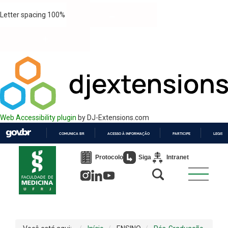
Letter spacing
100
%
Web Accessibility plugin
by DJ-Extensions.com
COMUNICA BR
ACESSO À INFORMAÇÃO
PARTICIPE
LEGISL
IR
PARA
Protocolo
Siga
Intranet
O
CONTEÚDO