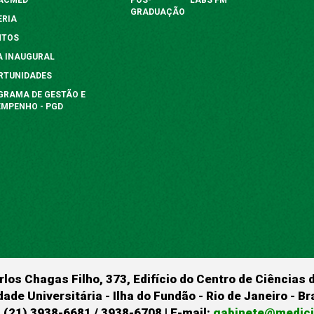
GRADUAÇÃO
ERIA
NTOS
A INAUGURAL
RTUNIDADES
GRAMA DE GESTÃO E
EMPENHO - PGD
rlos Chagas Filho, 373, Edifício do Centro de Ciências 
dade Universitária - Ilha do Fundão - Rio de Janeiro - B
 (21) 3938-6681 / 3938-6708 | E-mail:
gabinete@medicin