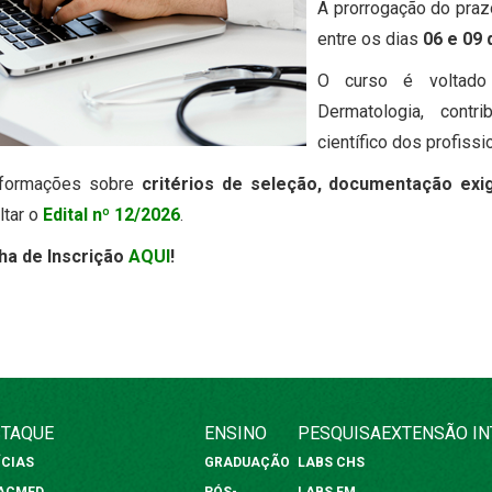
A prorrogação do praz
entre os dias
06 e 09 
O curso é voltado
Dermatologia, contr
científico dos profissi
nformações sobre
critérios de seleção, documentação exi
tar o
Edital nº 12/2026
.
ha de Inscrição
AQUI
!
TAQUE
ENSINO
PESQUISA
EXTENSÃO
I
ÍCIAS
GRADUAÇÃO
LABS CHS
FACMED
PÓS-
LABS FM