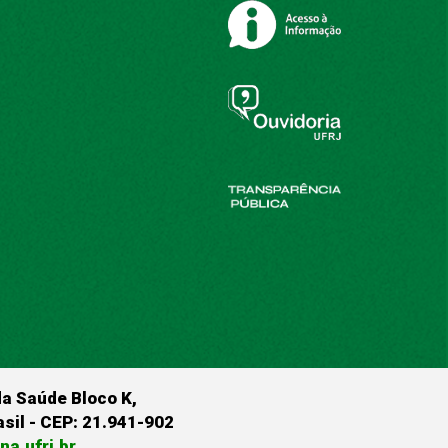
da Saúde Bloco K,
rasil - CEP: 21.941-902
a.ufrj.br