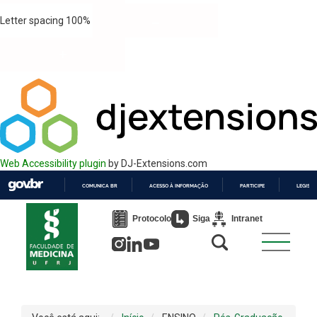
Letter spacing
100
%
Web Accessibility plugin
by DJ-Extensions.com
COMUNICA BR
ACESSO À INFORMAÇÃO
PARTICIPE
LEGISL
IR
PARA
Protocolo
Siga
Intranet
O
CONTEÚDO