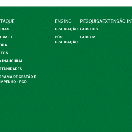
TAQUE
ENSINO
PESQUISA
EXTENSÃO
I
ÍCIAS
GRADUAÇÃO
LABS CHS
FACMED
PÓS-
LABS FM
GRADUAÇÃO
ERIA
NTOS
A INAUGURAL
RTUNIDADES
GRAMA DE GESTÃO E
EMPENHO - PGD