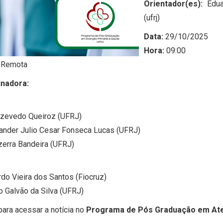
Orientador(es):
Edua
(ufrj)
Data:
29/10/2025
Hora:
09:00
Remota
nadora:
Azevedo Queiroz (UFRJ)
ander Julio Cesar Fonseca Lucas (UFRJ)
zerra Bandeira (UFRJ)
do Vieira dos Santos (Fiocruz)
o Galvão da Silva (UFRJ)
ara acessar a notícia no
Programa de Pós Graduação
em Ate