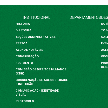
INSTITUCIONAL
DEPARTAMENTOS
DES
HISTÓRIA
NOT
DIRETORIA
TV 
SEÇÕES ADMINISTRATIVAS
GAL
PESSOAL
EVE
ALUNOS NOTÁVEIS
AUL
CONGREGAÇÃO
OPO
REGIMENTO
PRO
DES
COMISSÃO DE DIREITOS HUMANOS
(CDH)
COORDENAÇÃO DE ACESSIBILIDADE
E INCLUSÃO
COMUNICAÇÃO - IDENTIDADE
VISUAL
PROTOCOLO