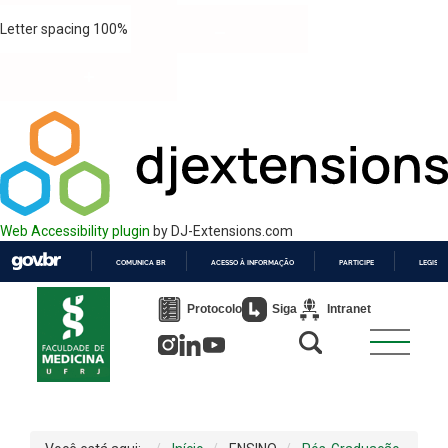
Letter spacing
100
%
Web Accessibility plugin
by DJ-Extensions.com
COMUNICA BR
ACESSO À INFORMAÇÃO
PARTICIPE
LEGISL
IR
PARA
Protocolo
Siga
Intranet
O
CONTEÚDO