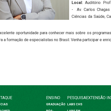
Local:
Auditório Prof
- Av. Carlos Chagas 
Ciências da Saúde, Ca
xcelente oportunidade para conhecer mais sobre os programas
 a formação de especialistas no Brasil. Venha participar e enr
TAQUE
ENSINO
PESQUISA
EXTENSÃO
I
ÍCIAS
GRADUAÇÃO
LABS CHS
FACMED
PÓS-
LABS FM