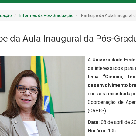
duação
Informes da Pós-Graduação
Participe da Aula Inaugural
ipe da Aula Inaugural da Pós-Gra
A
Universidade Feder
os interessados para
tema
“Ciência, t
desenvolvimento bra
que será ministrada p
Coordenação de Aper
(CAPES).
Data:
08 de abril de 20
Horário:
10h