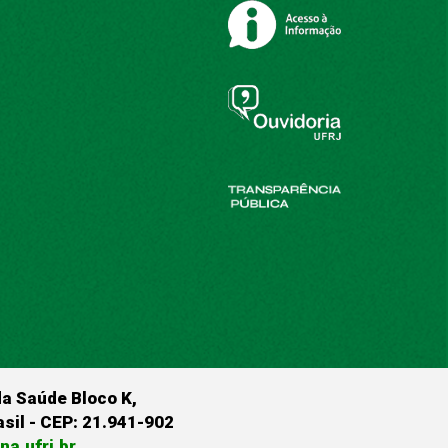
da Saúde Bloco K,
rasil - CEP: 21.941-902
a.ufrj.br