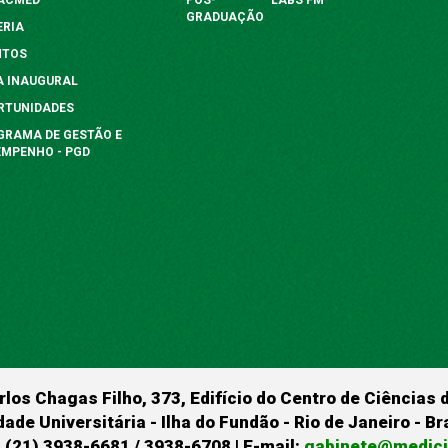
GRADUAÇÃO
ERIA
NTOS
A INAUGURAL
RTUNIDADES
GRAMA DE GESTÃO E
EMPENHO - PGD
rlos Chagas Filho, 373, Edifício do Centro de Ciências 
dade Universitária - Ilha do Fundão - Rio de Janeiro - B
 (21) 3938-6681 / 3938-6708 | E-mail:
gabinete@medicin