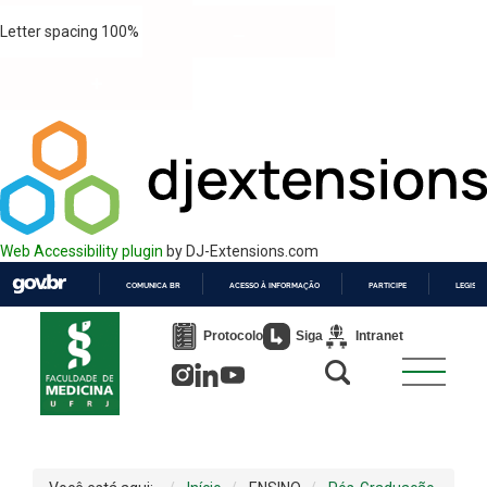
Letter spacing
100
%
Web Accessibility plugin
by DJ-Extensions.com
COMUNICA BR
ACESSO À INFORMAÇÃO
PARTICIPE
LEGISL
IR
PARA
Protocolo
Siga
Intranet
O
CONTEÚDO