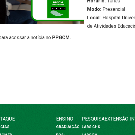
Horário:
10h00
Modo:
Presencial
Local:
Hospital Univer
de Atividades Educacio
ara acessar a notícia no
PPGCM.
TAQUE
ENSINO
PESQUISA
EXTENSÃO
I
ÍCIAS
GRADUAÇÃO
LABS CHS
FACMED
PÓS-
LABS FM