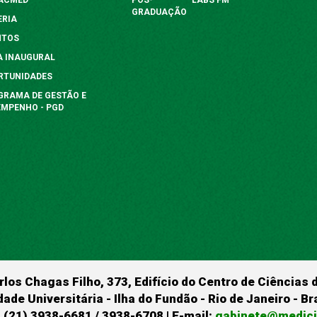
GRADUAÇÃO
ERIA
NTOS
A INAUGURAL
RTUNIDADES
GRAMA DE GESTÃO E
EMPENHO - PGD
rlos Chagas Filho, 373, Edifício do Centro de Ciências 
dade Universitária - Ilha do Fundão - Rio de Janeiro - B
 (21) 3938-6681 / 3938-6708 | E-mail:
gabinete@medicin