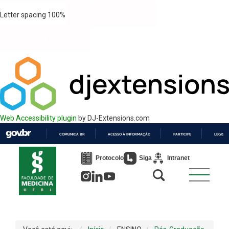
Letter spacing
100
%
Web Accessibility plugin
by DJ-Extensions.com
COMUNICA BR
ACESSO À INFORMAÇÃO
PARTICIPE
LEGISL
IR
PARA
Protocolo
Siga
Intranet
O
CONTEÚDO