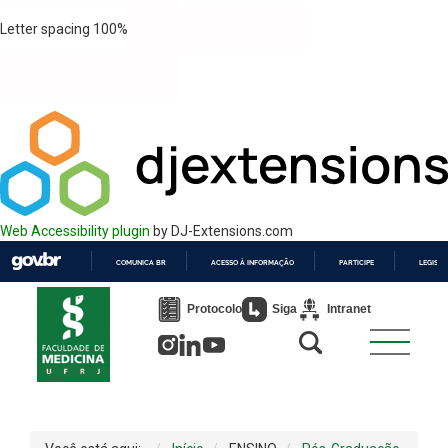
Letter spacing
100
%
Web Accessibility plugin
by DJ-Extensions.com
COMUNICA BR
ACESSO À INFORMAÇÃO
PARTICIPE
LEGISL
IR
PARA
Protocolo
Siga
Intranet
O
CONTEÚDO