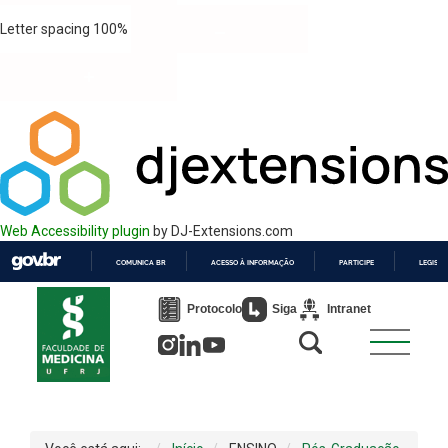
Letter spacing
100
%
Web Accessibility plugin
by DJ-Extensions.com
COMUNICA BR
ACESSO À INFORMAÇÃO
PARTICIPE
LEGISL
IR
PARA
Protocolo
Siga
Intranet
O
CONTEÚDO