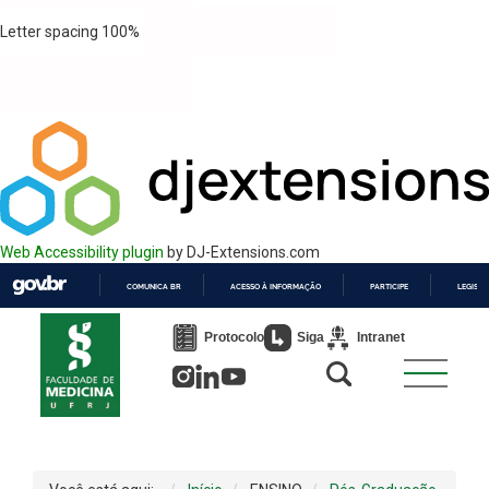
Letter spacing
100
%
Web Accessibility plugin
by DJ-Extensions.com
COMUNICA BR
ACESSO À INFORMAÇÃO
PARTICIPE
LEGISL
IR
PARA
Protocolo
Siga
Intranet
O
CONTEÚDO