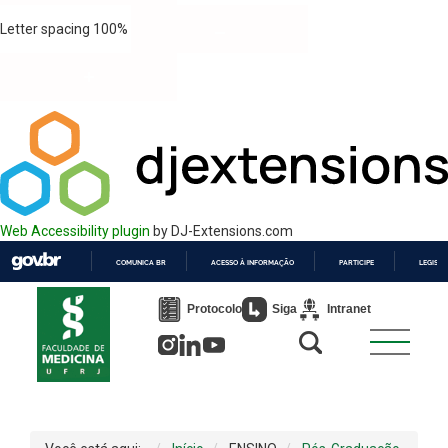
Letter spacing
100
%
Web Accessibility plugin
by DJ-Extensions.com
COMUNICA BR
ACESSO À INFORMAÇÃO
PARTICIPE
LEGISL
IR
PARA
Protocolo
Siga
Intranet
O
CONTEÚDO