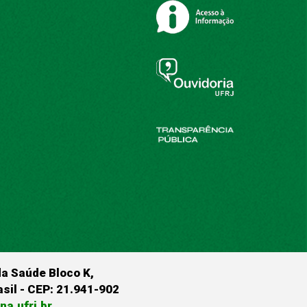
da Saúde Bloco K,
rasil - CEP: 21.941-902
a.ufrj.br