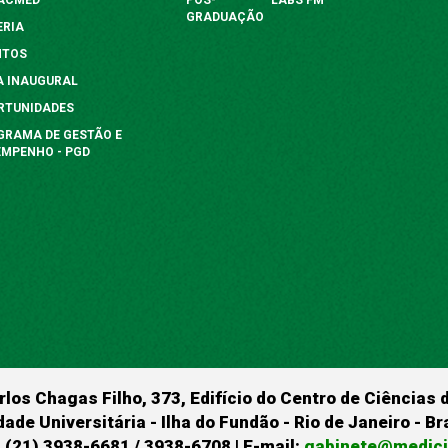
GRADUAÇÃO
ERIA
NTOS
A INAUGURAL
RTUNIDADES
GRAMA DE GESTÃO E
EMPENHO - PGD
rlos Chagas Filho, 373, Edifício do Centro de Ciências 
dade Universitária - Ilha do Fundão - Rio de Janeiro - B
 (21) 3938-6681 / 3938-6708 | E-mail:
gabinete@medicin