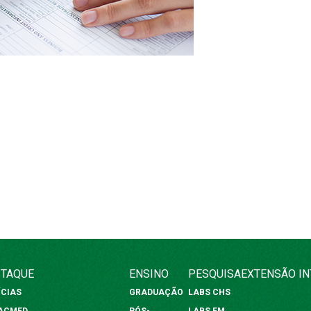
TAQUE
ENSINO
PESQUISA
EXTENSÃO
I
ÍCIAS
GRADUAÇÃO
LABS CHS
FACMED
PÓS-
LABS FM