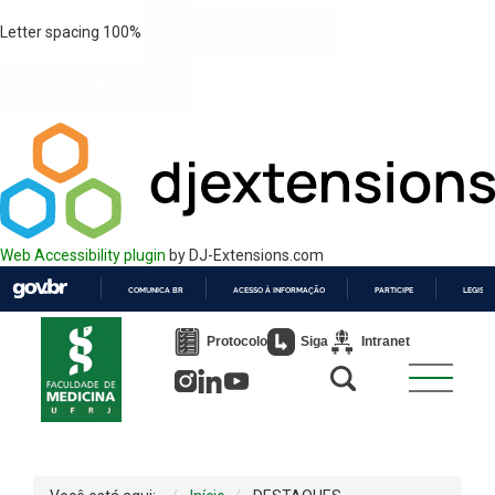
Letter spacing
100
%
Web Accessibility plugin
by DJ-Extensions.com
COMUNICA BR
ACESSO À INFORMAÇÃO
PARTICIPE
LEGISL
IR
PARA
Protocolo
Siga
Intranet
O
CONTEÚDO