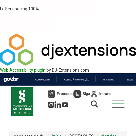
Letter spacing
100
%
Web Accessibility plugin
by DJ-Extensions.com
COMUNICA BR
ACESSO À INFORMAÇÃO
PARTICIPE
LEGISL
IR
PARA
Protocolo
Siga
Intranet
O
CONTEÚDO