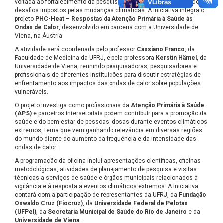
voltada ao fortalecimento da pesquisa em saúde pública diante dos
desafios impostos pelas mudanças climáticas. A iniciativa integra o
projeto
PHC-Heat – Respostas da Atenção Primária à Saúde às
Ondas de Calor
, desenvolvido em parceria com a Universidade de
Viena, na Áustria.
A atividade será coordenada pelo professor
Cassiano Franco
, da
Faculdade de Medicina da UFRJ, e pela professora
Kerstin Hämel
, da
Universidade de Viena, reunindo pesquisadoras, pesquisadores e
profissionais de diferentes instituições para discutir estratégias de
enfrentamento aos impactos das ondas de calor sobre populações
vulneráveis.
O projeto investiga como profissionais da
Atenção Primária à Saúde
(APS)
e parceiros intersetoriais podem contribuir para a promoção da
saúde e do bem-estar de pessoas idosas durante eventos climáticos
extremos, tema que vem ganhando relevância em diversas regiões
do mundo diante do aumento da frequência e da intensidade das
ondas de calor.
A programação da oficina inclui apresentações científicas, oficinas
metodológicas, atividades de planejamento de pesquisa e visitas
técnicas a serviços de saúde e órgãos municipais relacionados à
vigilância e à resposta a eventos climáticos extremos. A iniciativa
contará com a participação de representantes da UFRJ, da
Fundação
Oswaldo Cruz (Fiocruz)
, da
Universidade Federal de Pelotas
(UFPel)
, da
Secretaria Municipal de Saúde do Rio de Janeiro
e da
Universidade de Viena
.