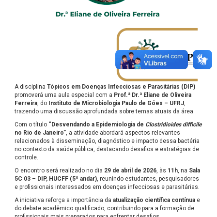
A disciplina
Tópicos em Doenças Infecciosas e Parasitárias (DIP)
promoverá uma aula especial com a
Prof.ª Dr.ª Eliane de Oliveira
Ferreira
, do
Instituto de Microbiologia Paulo de Góes – UFRJ
,
trazendo uma discussão aprofundada sobre temas atuais da área.
Com o título
“Desvendando a Epidemiologia de
Clostridioides difficile
no Rio de Janeiro”
, a atividade abordará aspectos relevantes
relacionados à disseminação, diagnóstico e impacto dessa bactéria
no contexto da saúde pública, destacando desafios e estratégias de
controle.
O encontro será realizado no dia
29 de abril de 2026
, às
11h
, na
Sala
5C 03 – DIP, HUCFF (5º andar)
, reunindo estudantes, pesquisadores
e profissionais interessados em doenças infecciosas e parasitárias.
A iniciativa reforça a importância da
atualização científica contínua
e
do debate acadêmico qualificado, contribuindo para a formação de
profissionais mais preparados para enfrentar desafios