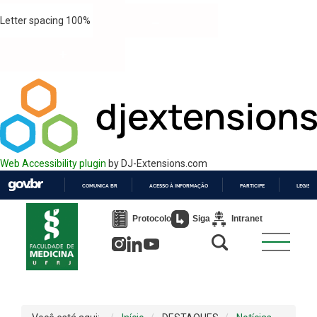
Letter spacing
100
%
Web Accessibility plugin
by DJ-Extensions.com
COMUNICA BR
ACESSO À INFORMAÇÃO
PARTICIPE
LEGISL
IR
PARA
Protocolo
Siga
Intranet
O
CONTEÚDO