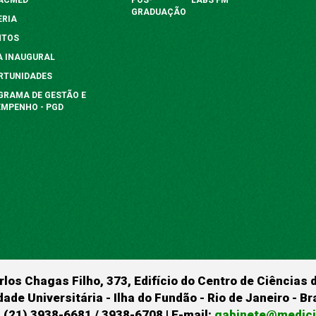
GRADUAÇÃO
ERIA
NTOS
A INAUGURAL
RTUNIDADES
GRAMA DE GESTÃO E
EMPENHO - PGD
rlos Chagas Filho, 373, Edifício do Centro de Ciências 
dade Universitária - Ilha do Fundão - Rio de Janeiro - B
 (21) 3938-6681 / 3938-6708 | E-mail:
gabinete@medicin