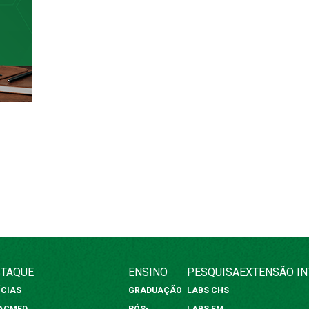
TAQUE
ENSINO
PESQUISA
EXTENSÃO
I
ÍCIAS
GRADUAÇÃO
LABS CHS
FACMED
PÓS-
LABS FM