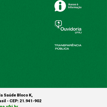
da Saúde Bloco K,
rasil - CEP: 21.941-902
a.ufrj.br