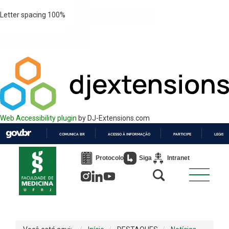
Letter spacing
100
%
Web Accessibility plugin
by DJ-Extensions.com
COMUNICA BR
ACESSO À INFORMAÇÃO
PARTICIPE
LEGISL
IR
PARA
Protocolo
Siga
Intranet
O
CONTEÚDO