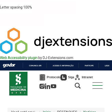
Letter spacing
100
%
Web Accessibility plugin
by DJ-Extensions.com
COMUNICA BR
ACESSO À INFORMAÇÃO
PARTICIPE
LEGISL
IR
PARA
Protocolo
Siga
Intranet
O
CONTEÚDO