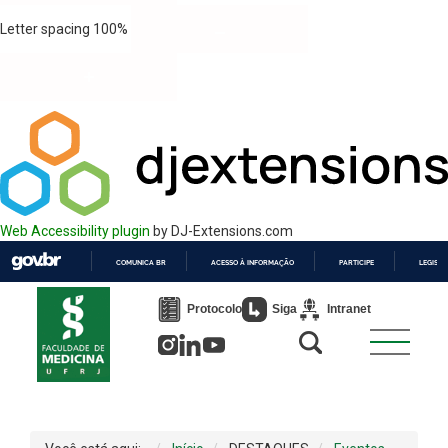
Letter spacing
100
%
Web Accessibility plugin
by DJ-Extensions.com
COMUNICA BR
ACESSO À INFORMAÇÃO
PARTICIPE
LEGISL
IR
PARA
Protocolo
Siga
Intranet
O
CONTEÚDO